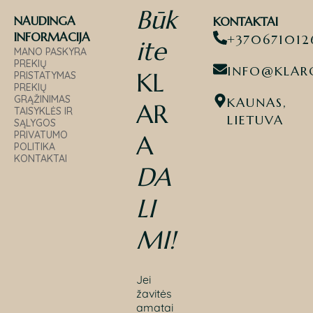
Būk
NAUDINGA
KONTAKTAI
INFORMACIJA
+370671012
ite
MANO PASKYRA
PREKIŲ
INFO@KLARO
KL
PRISTATYMAS
PREKIŲ
GRĄŽINIMAS
KAUNAS,
AR
TAISYKLĖS IR
LIETUVA
SĄLYGOS
PRIVATUMO
A
POLITIKA
KONTAKTAI
DA
LI
MI
!
Jei
žavitės
amatai