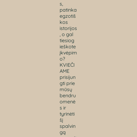
s,
patinka
egzotiš
kos
istorijos
, o gal
tiesiog
ieškote
įkvėpim
o?
KVIEČI
AME
prisijun
gti prie
mūsų
bendru
omenė
s ir
tyrinėti
šį
spalvin
gą