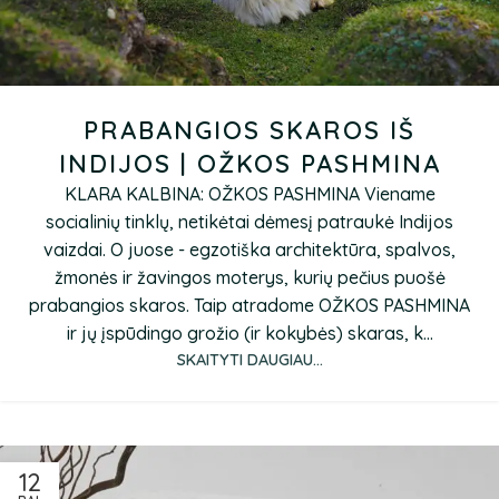
PRABANGIOS SKAROS IŠ
INDIJOS | OŽKOS PASHMINA
KLARA KALBINA: OŽKOS PASHMINA Viename
socialinių tinklų, netikėtai dėmesį patraukė Indijos
vaizdai. O juose - egzotiška architektūra, spalvos,
žmonės ir žavingos moterys, kurių pečius puošė
prabangios skaros. Taip atradome OŽKOS PASHMINA
ir jų įspūdingo grožio (ir kokybės) skaras, k...
SKAITYTI DAUGIAU...
12