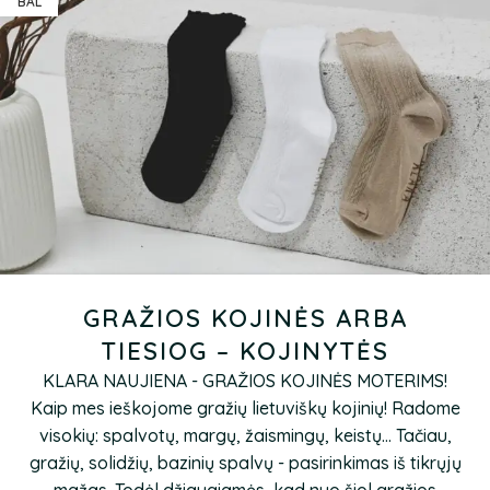
BAL
GRAŽIOS KOJINĖS ARBA
TIESIOG – KOJINYTĖS
KLARA NAUJIENA - GRAŽIOS KOJINĖS MOTERIMS!
Kaip mes ieškojome gražių lietuviškų kojinių! Radome
visokių: spalvotų, margų, žaismingų, keistų... Tačiau,
gražių, solidžių, bazinių spalvų - pasirinkimas iš tikrųjų
mažas. Todėl džiaugiamės, kad nuo šiol gražios