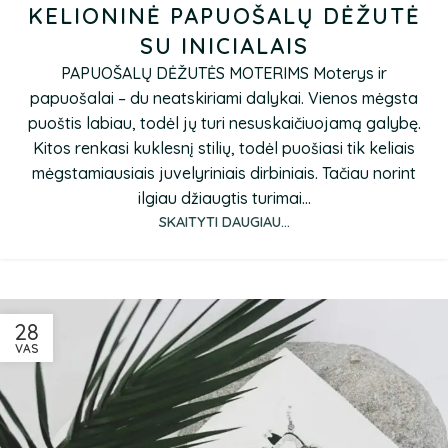
KELIONINĖ PAPUOŠALŲ DĖŽUTĖ
SU INICIALAIS
PAPUOŠALŲ DĖŽUTĖS MOTERIMS Moterys ir
papuošalai – du neatskiriami dalykai. Vienos mėgsta
puoštis labiau, todėl jų turi nesuskaičiuojamą galybę.
Kitos renkasi kuklesnį stilių, todėl puošiasi tik keliais
mėgstamiausiais juvelyriniais dirbiniais. Tačiau norint
ilgiau džiaugtis turimai...
SKAITYTI DAUGIAU...
28
VAS