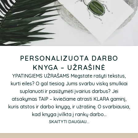
PERSONALIZUOTA DARBO
KNYGA – UŽRAŠINĖ
YPATINGIEMS UŽRAŠAMS Mėgstate rašyti tekstus,
kurti eiles? O gal tiesiog Jums svarbu viską smulkiai
suplanuoti ir pasižymėti įvairius darbus? Jei
atsakymas TAIP – kviečiame atrasti KLARA gaminį,
kuris atstos ir darbo knygą, ir užrašinę. O svarbiausia,
kad knyga įvilkta į rankų darbo...
SKAITYTI DAUGIAU...