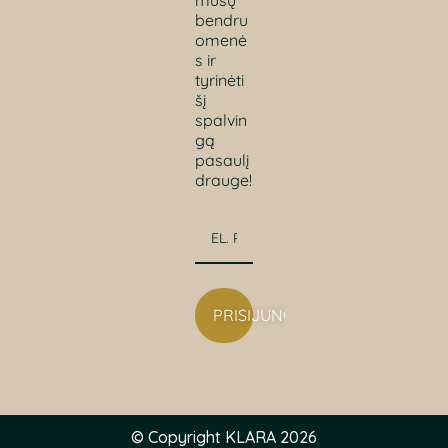
mūsų
bendru
omenė
s ir
tyrinėti
šį
spalvin
gą
pasaulį
drauge!
PRISIJUNGTI
© Copyright KLARA 2026