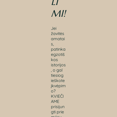
LI
MI
!
Jei
žavitės
amatai
s,
patinka
egzotiš
kos
istorijos
, o gal
tiesiog
ieškote
įkvėpim
o?
KVIEČI
AME
prisijun
gti prie