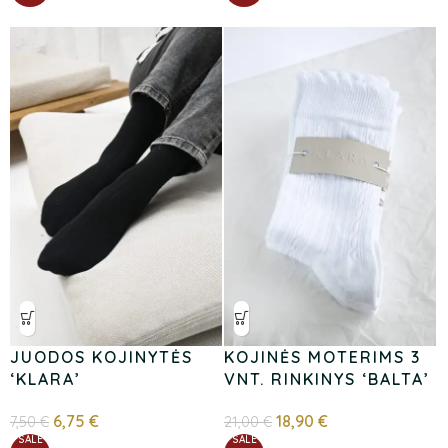
JUODOS KOJINYTĖS
KOJINĖS MOTERIMS 3
‘KLARA’
VNT. RINKINYS ‘BALTA’
6,75
€
18,90
€
7,50
€
21,00
€
SALE
SALE