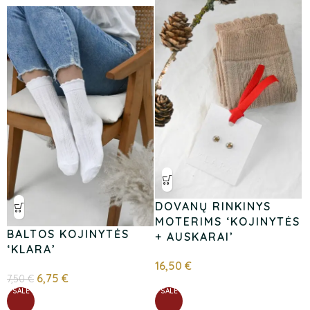
DOVANŲ RINKINYS
MOTERIMS ‘KOJINYTĖS
BALTOS KOJINYTĖS
+ AUSKARAI’
‘KLARA’
16,50
€
6,75
€
7,50
€
SALE
SALE