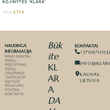
KOJINYTĖS ‘KLARA’
6,75
€
7,50
€
Būk
NAUDINGA
KONTAKTAI
INFORMACIJA
+370671012
ite
MANO PASKYRA
PREKIŲ
INFO@KLARO
KL
PRISTATYMAS
PREKIŲ
GRĄŽINIMAS
KAUNAS,
AR
TAISYKLĖS IR
LIETUVA
SĄLYGOS
PRIVATUMO
A
POLITIKA
KONTAKTAI
DA