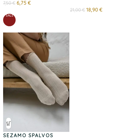
6,75
€
7,50
€
18,90
€
21,00
€
SALE
SEZAMO SPALVOS