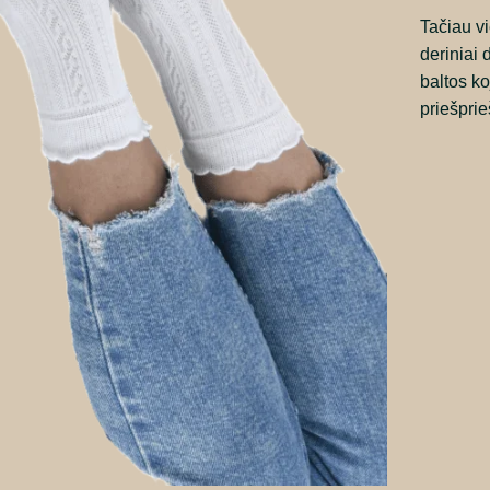
Tačiau vi
deriniai 
baltos ko
priešprie