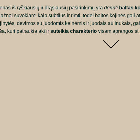
enas iš ryškiausių ir drąsiausių pasirinkimų yra
derinti
baltas k
dažnai suvokiami kaip subtilūs ir rimti, todėl baltos kojinės gali at
jinytės, dėvimos su juodomis kelnėmis ir juodais aulinukais, gali
šą, kuri patraukia akį ir
suteikia charakterio
visam aprangos stil