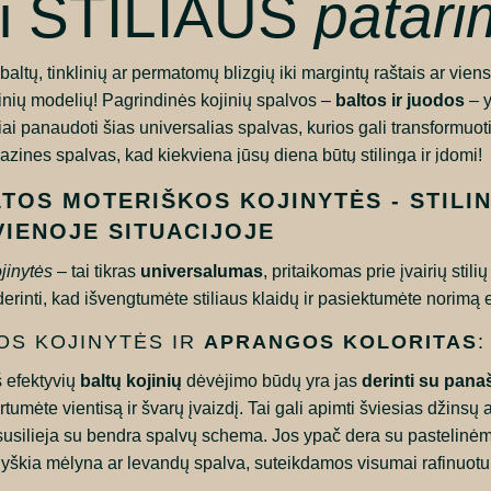
ai STILIAUS
patari
ų baltų, tinklinių ar permatomų blizgių iki margintų raštais ar vien
inių modelių! Pagrindinės kojinių spalvos –
baltos ir juodos
– y
i panaudoti šias universalias spalvas, kurios gali transformuoti
azines spalvas, kad kiekviena jūsų diena būtų stilinga ir įdomi!
LTOS MOTERIŠKOS KOJINYTĖS - STILI
VIENOJE SITUACIJOJE
jinytės
– tai tikras
universalumas
, pritaikomas prie įvairių stil
derinti, kad išvengtumėte stiliaus klaidų ir pasiektumėte norimą 
OS KOJINYTĖS IR
APRANGOS KOLORITAS
:
š efektyvių
baltų kojinių
dėvėjimo būdų yra jas
derinti su pana
tumėte vientisą ir švarų įvaizdį. Tai gali apimti šviesias džinsų 
 susilieja su bendra spalvų schema. Jos ypač dera su pastelinėm
blyškia mėlyna ar levandų spalva, suteikdamos visumai rafinuot