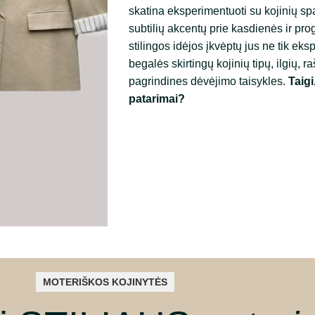
skatina eksperimentuoti su kojinių spa
subtilių akcentų prie kasdienės ir pro
stilingos idėjos įkvėptų jus ne tik eks
begalės skirtingų kojinių tipų, ilgių, r
pagrindines dėvėjimo taisykles.
Taigi
patarimai?
MOTERIŠKOS KOJINYTĖS