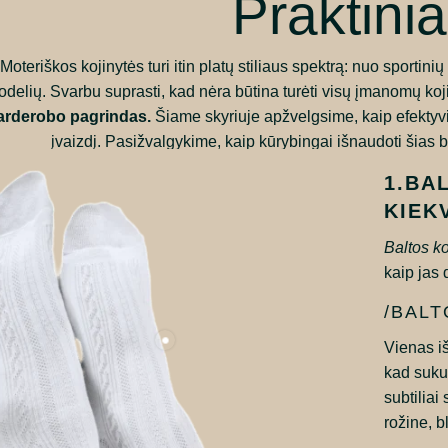
Praktini
Moteriškos kojinytės turi itin platų stiliaus spektrą: nuo sportini
delių. Svarbu suprasti, kad nėra būtina turėti visų įmanomų koj
arderobo pagrindas.
Šiame skyriuje apžvelgsime, kaip efektyvia
įvaizdį. Pasižvalgykime, kaip kūrybingai išnaudoti šias b
1.BA
KIEK
Baltos ko
kaip jas 
/BALT
Vienas i
kad sukur
subtiliai
rožine, 