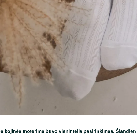
s kojinės moterims buvo vienintelis pasirinkimas. Šiandien 