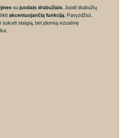
ojines
su
juodais
drabužiais.
Juodi drabužių
likti
akcentuojančią funkciją
. Pavyzdžiui,
 sukurti staigią, bet įdomią vizualinę
iui.