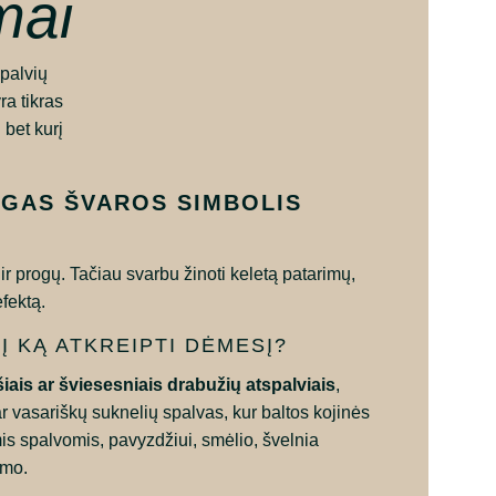
mai
spalvių
ra tikras
 bet kurį
NGAS ŠVAROS SIMBOLIS
ių ir progų. Tačiau svarbu žinoti keletą patarimų,
efektą.
 Į KĄ ATKREIPTI DĖMESĮ?
šiais ar šviesesniais drabužių atspalviais
,
ar vasariškų suknelių spalvas, kur baltos kojinės
is spalvomis, pavyzdžiui, smėlio, švelnia
umo.