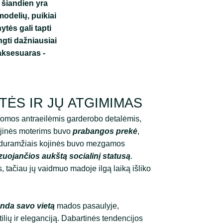
 šiandien yra
modelių, puikiai
tės gali tapti
ngti dažniausiai
 aksesuaras -
TĖS IR JŲ ATGIMIMAS
ikomos antraeilėmis garderobo detalėmis,
 kojinės moterims buvo
prabangos prekė
,
i. Viduramžiais kojinės buvo mezgamos
zuojančios aukštą socialinį statusą
.
, tačiau jų vaidmuo madoje ilgą laiką išliko
randa savo vietą
mados pasaulyje,
tilių ir eleganciją. Dabartinės tendencijos