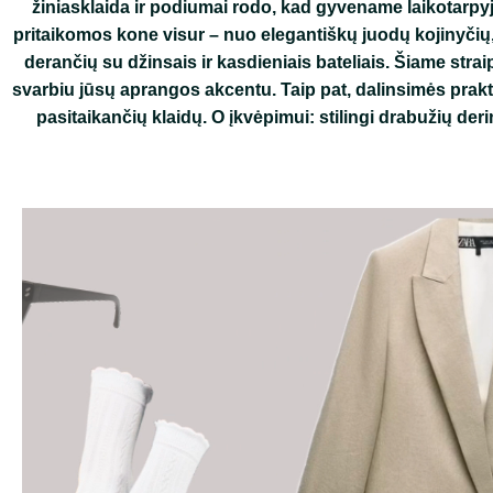
žiniasklaida ir podiumai rodo, kad gyvename laikotarpyje
pritaikomos kone visur – nuo elegantiškų juodų kojinyčių, 
derančių su džinsais ir kasdieniais bateliais. Šiame strai
svarbiu jūsų aprangos akcentu. Taip pat, dalinsimės prakti
pasitaikančių klaidų. O įkvėpimui: stilingi drabužių der