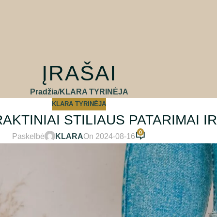
ĮRAŠAI
Pradžia
KLARA TYRINĖJA
KLARA TYRINĖJA
KTINIAI STILIAUS PATARIMAI IR
0
Paskelbė
KLARA
On 2024-08-16