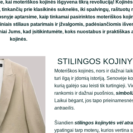
, kai moteriškos kojinės išgyvena tikrą revoliuciją! Kojinės
tinkančių prie klasikinės suknelės, iki spalvingų, raštuotų 
psnyje aptarsime, kaip tinkamai pasirinktos moteriškos kojiny
niais stiliaus patarimais ir įžvalgomis, padėsiančiomis išve
iniai Jums, kad įsitikintumėte, koks nuostabus ir praktiškas
kojinės.
STILINGOS KOJINY
Moteriškos kojinės, nors ir dažnai la
turi ilgą ir įdomią istoriją. Senovėje
kurią galėjo sau leisti tik turtingiej
rankomis ir dažnai puošnios,
simboli
Laikui bėgant, jos tapo prieinamesnės
antraeilis.
Šiandien
stilingos kojinytės vėl at
ypatingai tarp moterų, kurios vertina s