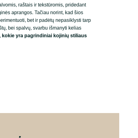
lvomis, raštais ir tekstūromis, pridedant
ginės aprangos. Tačiau norint, kad šios
perimentuoti, bet ir padėtų nepasiklysti tarp
aštų, bei spalvų, svarbu išmanyti kelias
, kokie yra pagrindiniai kojinių stiliaus