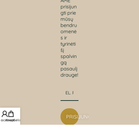
AME
prisijun
gti prie
mūsų
bendru
omenė
s ir
tyrinėti
šį
spalvin
gą
pasaulį
drauge!
PRISIJUNGTI
 account
Krepšelis