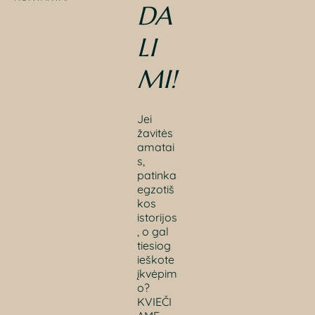
DA
LI
MI
!
Jei
žavitės
amatai
s,
patinka
egzotiš
kos
istorijos
, o gal
tiesiog
ieškote
įkvėpim
o?
KVIEČI