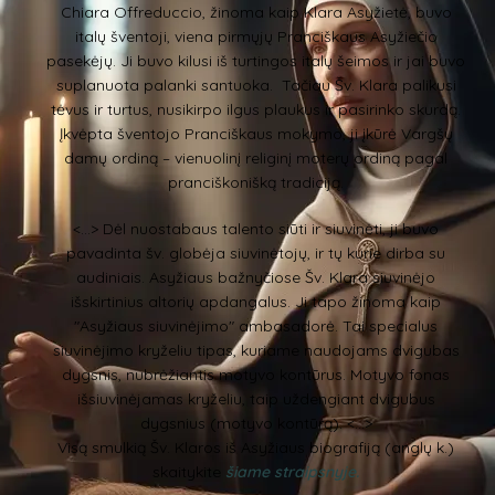
Chiara Offreduccio, žinoma kaip Klara Asyžietė, buvo
italų šventoji, viena pirmųjų Pranciškaus Asyžiečio
pasekėjų. Ji buvo kilusi iš turtingos italų šeimos ir jai buvo
suplanuota palanki santuoka. Tačiau Šv. Klara palikusi
tėvus ir turtus, nusikirpo ilgus plaukus ir pasirinko skurdą.
Įkvėpta šventojo Pranciškaus mokymo, ji įkūrė Vargšų
damų ordiną – vienuolinį religinį moterų ordiną pagal
pranciškonišką tradiciją.
<...> Dėl nuostabaus talento siūti ir siuvinėti, ji buvo
pavadinta šv. globėja siuvinėtojų, ir tų kurie dirba su
audiniais. Asyžiaus bažnyčiose Šv. Klara siuvinėjo
išskirtinius altorių apdangalus. Ji tapo žinoma kaip
"Asyžiaus siuvinėjimo" ambasadorė. Tai specialus
siuvinėjimo kryželiu tipas, kuriame naudojams dvigubas
dygsnis, nubrėžiantis motyvo kontūrus. Motyvo fonas
išsiuvinėjamas kryželiu, taip uždengiant dvigubus
dygsnius (motyvo kontūrą). <...>
Visą smulkią Šv. Klaros iš Asyžiaus biografiją (anglų k.)
skaitykite
šiame straipsnyje.