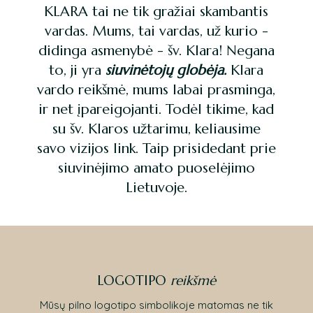
KLARA tai ne tik gražiai skambantis
vardas. Mums, tai vardas, už kurio -
didinga asmenybė - šv. Klara! Negana
to, ji yra
siuvinėtojų globėja.
Klara
vardo reikšmė, mums labai prasminga,
ir net įpareigojanti. Todėl tikime, kad
su šv. Klaros užtarimu, keliausime
savo vizijos link. Taip prisidedant prie
siuvinėjimo amato puoselėjimo
Lietuvoje.
LOGOTIPO
reikšmė
Mūsų pilno logotipo simbolikoje matomas ne tik