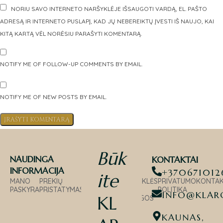
NORIU SAVO INTERNETO NARŠYKLĖJE IŠSAUGOTI VARDĄ, EL. PAŠTO
ADRESĄ IR INTERNETO PUSLAPĮ, KAD JŲ NEBEREIKTŲ ĮVESTI IŠ NAUJO, KAI
KITĄ KARTĄ VĖL NORĖSIU PARAŠYTI KOMENTARĄ.
NOTIFY ME OF FOLLOW-UP COMMENTS BY EMAIL.
NOTIFY ME OF NEW POSTS BY EMAIL.
Būk
NAUDINGA
KONTAKTAI
INFORMACIJA
+370671012
ite
MANO
PREKIŲ
PREKIŲ
TAISYKLĖS
PRIVATUMO
KONTAK
PASKYRA
PRISTATYMAS
GRĄŽINIMAS
IR
POLITIKA
INFO@KLARO
KL
SĄLYGOS
KAUNAS,