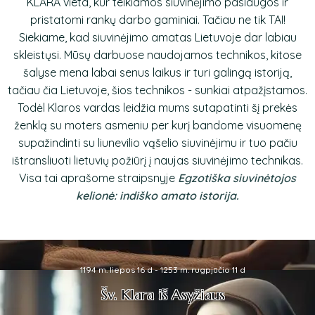
KLARA vieta, kur teikiamos siuvinėjimo paslaugos ir
pristatomi rankų darbo gaminiai. Tačiau ne tik TAI!
Siekiame, kad siuvinėjimo amatas Lietuvoje dar labiau
skleistųsi. Mūsų darbuose naudojamos technikos, kitose
šalyse mena labai senus laikus ir turi galingą istoriją,
tačiau čia Lietuvoje, šios technikos - sunkiai atpažįstamos.
Todėl Klaros vardas leidžia mums sutapatinti šį prekės
ženklą su moters asmeniu per kurį bandome visuomenę
supažindinti su liunevilio vąšelio siuvinėjimu ir tuo pačiu
ištransliuoti lietuvių požiūrį į naujas siuvinėjimo technikas.
Visa tai aprašome straipsnyje
Egzotiška siuvinėtojos
kelionė: indiško amato istorija.
1194 m. liepos 16 d - 1253 m. rugpjūčio 11 d
Šv. Klara iš Asyžiaus