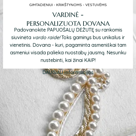
GIMTADIENIUI - KRIKŠTYNOMS - VESTUVĖMS
VARDINĖ -
PERSONALIZUOTA DOVANA
Padovanokite PAPUOŠALŲ DĖŽUTĘ su rankomis
siuvinėta
vardo raide!
Toks gaminys bus unikalus ir
vienetinis. Dovana - kuri, pagaminta asmeniškai tam
asmeniui visada palieka nuostabų jausmą. Nesunku
nustebinti, kai žinai KAIP!
DAUGIAU informacijos