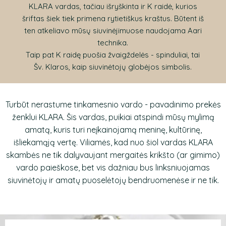
KLARA vardas, tačiau išryškinta ir K raidė, kurios
šriftas šiek tiek primena rytietiškus kraštus. Būtent iš
ten atkeliavo mūsų siuvinėjimuose naudojama Aari
technika.
Taip pat K raidę puošia žvaigždelės - spinduliai, tai
Šv. Klaros, kaip siuvinėtojų globėjos simbolis.
Turbūt nerastume tinkamesnio vardo - pavadinimo prekės
ženklui KLARA. Šis vardas, puikiai atspindi mūsų mylimą
amatą, kuris turi neįkainojamą meninę, kultūrinę,
išliekamąją vertę. Viliamės, kad nuo šiol vardas KLARA
skambės ne tik dalyvaujant mergaitės krikšto (ar gimimo)
vardo paieškose, bet vis dažniau bus linksniuojamas
siuvinėtojų ir amatų puoselėtojų bendruomenėse ir ne tik.