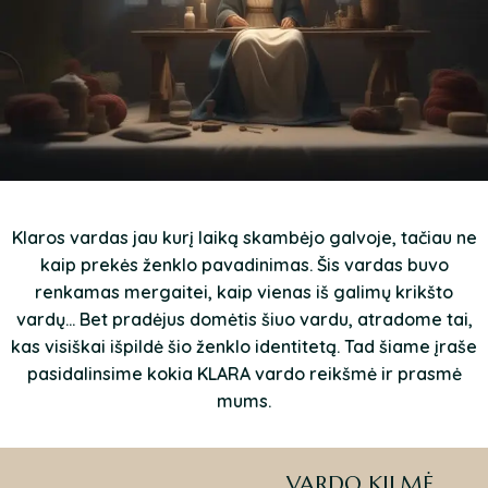
Klaros vardas jau kurį laiką skambėjo galvoje, tačiau ne
kaip prekės ženklo pavadinimas. Šis vardas buvo
renkamas mergaitei, kaip vienas iš galimų krikšto
vardų... Bet pradėjus domėtis šiuo vardu, atradome tai,
kas visiškai išpildė šio ženklo identitetą. Tad šiame įraše
pasidalinsime kokia KLARA vardo reikšmė ir prasmė
mums.
VARDO KILMĖ