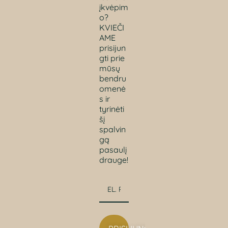
įkvėpim
o?
KVIEČI
AME
prisijun
gti prie
mūsų
bendru
omenė
s ir
tyrinėti
šį
spalvin
gą
pasaulį
drauge!