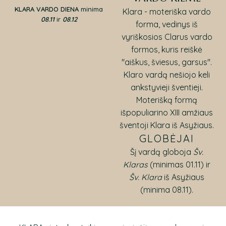
KLARA VARDO DIENA
minima
Klara - moteriška vardo
08.11
ir
08.12
forma, vedinys iš
vyriškosios Clarus vardo
formos, kuris reiškė
"aiškus, šviesus, garsus".
Klaro vardą nešiojo keli
ankstyvieji šventieji.
Moterišką formą
išpopuliarino XIII amžiaus
šventoji Klara iš Asyžiaus.
GLOBĖJAI
Šį vardą globoja
Šv.
Klaras
(minimas 01.11) ir
Šv. Klara
iš Asyžiaus
(minima 08.11).