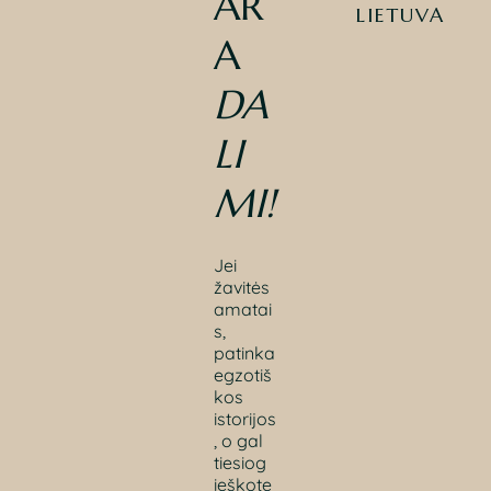
AR
LIETUVA
A
DA
LI
MI
!
Jei
žavitės
amatai
s,
patinka
egzotiš
kos
istorijos
, o gal
tiesiog
ieškote