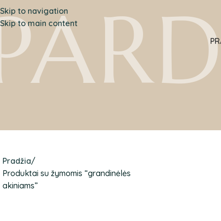
PAR
Skip to navigation
Skip to main content
PR
Pradžia
Produktai su žymomis “grandinėlės
akiniams”