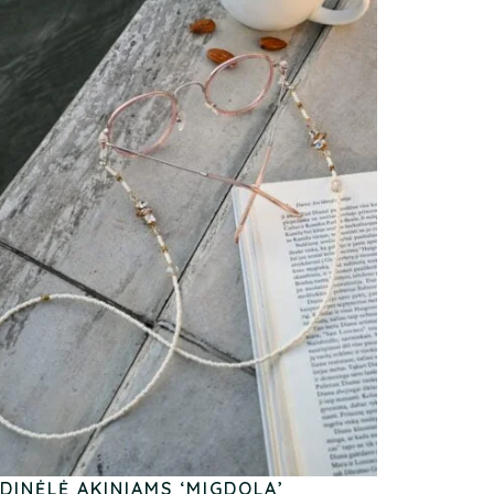
DINĖLĖ AKINIAMS ‘MIGDOLA’