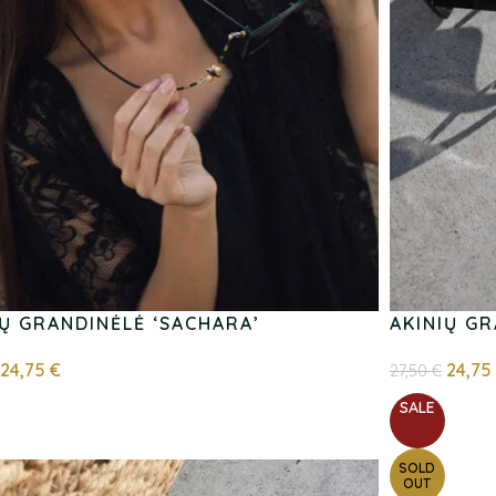
IŲ GRANDINĖLĖ ‘SACHARA’
AKINIŲ G
24,75
€
24,75
27,50
€
SALE
SOLD
OUT