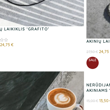
Ų LAIKIKLIS ‘GRAFITO’
AKINIŲ LA
24,75
€
24,75
27,50
€
SALE
NERŪDIJA
AKINIAMS 
13,50
15,00
€