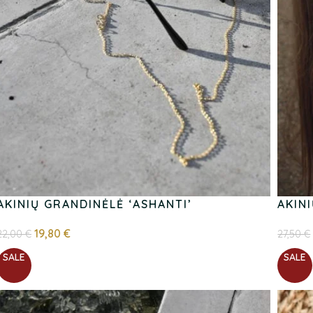
AKINIŲ GRANDINĖLĖ ‘ASHANTI’
AKIN
19,80
€
22,00
€
27,50
€
SALE
SALE