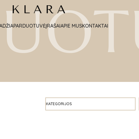
DUOT
ADŽIA
PARDUOTUVĖ
ĮRAŠAI
APIE MUS
KONTAKTAI
KATEGORIJOS