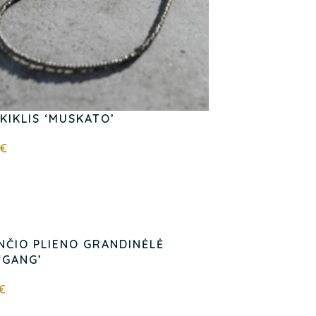
IKIKLIS ‘MUSKATO’
€
NČIO PLIENO GRANDINĖLĖ
‘GANG’
€