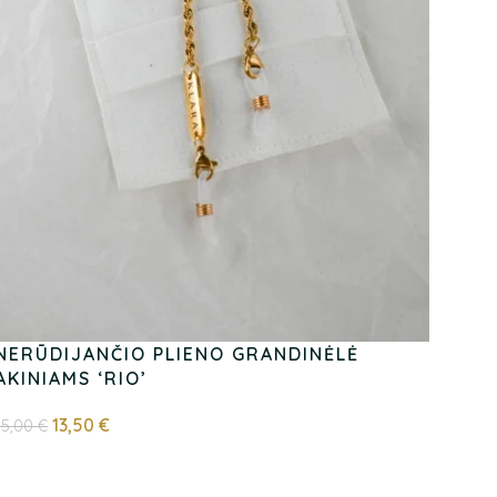
NERŪDIJANČIO PLIENO GRANDINĖLĖ
AKINIAMS ‘RIO’
13,50
€
15,00
€