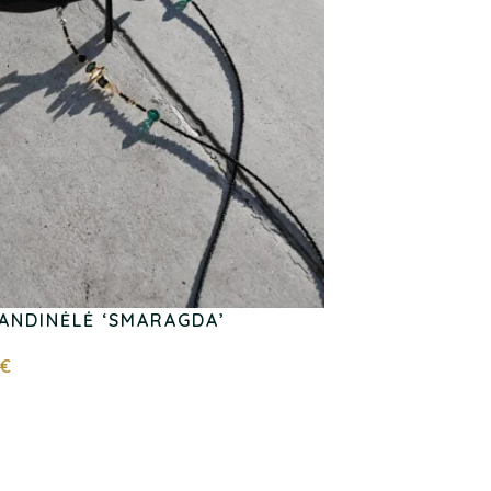
RANDINĖLĖ ‘SMARAGDA’
€