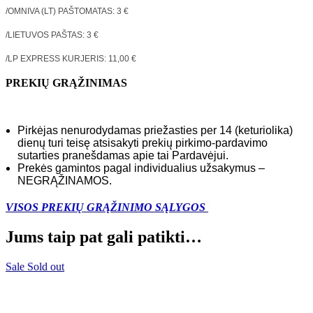
/OMNIVA (LT) PAŠTOMATAS:
3
€
/LIETUVOS PAŠTAS:
3
€
/LP EXPRESS KURJERIS:
11,00
€
PREKIŲ GRĄŽINIMAS
Pirkėjas nenurodydamas priežasties per 14 (keturiolika)
dienų turi teisę atsisakyti prekių pirkimo-pardavimo
sutarties pranešdamas apie tai Pardavėjui.
Prekės gamintos pagal individualius užsakymus –
NEGRĄŽINAMOS.
VISOS PREKIŲ GRĄŽINIMO SĄLYGOS
Jums taip pat gali patikti…
Sale
Sold out