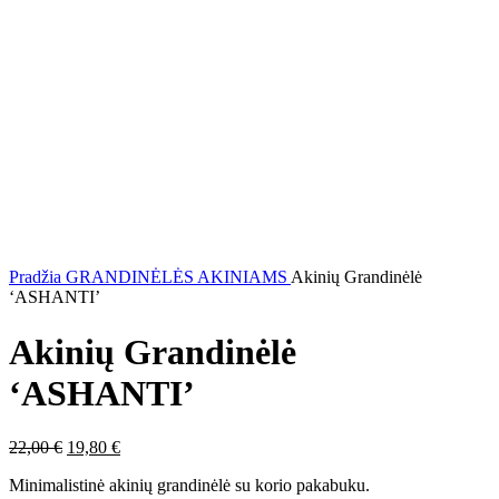
Pradžia
GRANDINĖLĖS AKINIAMS
Akinių Grandinėlė
‘ASHANTI’
Akinių Grandinėlė
‘ASHANTI’
Original
Current
22,00
€
19,80
€
price
price
Minimalistinė akinių grandinėlė su korio pakabuku.
was:
is: