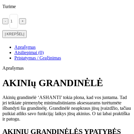
22,00 €.
19,80 €.
Turime
PRODUKTO
KIEKIS:
AKINIŲ
Į KREPŠELĮ
GRANDINĖLĖ
'ASHANTI'
Aprašymas
Atsiliepimai (0)
Pristatymas / Grąžinimas
Aprašymas
AKINIų GRANDINĖLĖ
Akinių grandinėlė ‘ASHANTI’ tokia plona, kad vos juntama. Tad
jei teikiate pirmenybę minimalistiniams aksesuarams turėtumėte
išbandyti šia grandinėlę. Grandinėlė neapkraus jūsų įvaizdžio, tačiau
puikiai atliks savo funkciją: laikys jūsų akinius. O tai labai praktiška
ir patogu.
AKINIŲ GRANDINĖLĖS YPATYBĖS