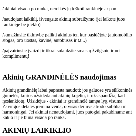
/akiniai visada po ranka, nereikės jų ieškoti rankinėje ar pan.
/naudojant laikiklį, išvengsite akinių subraižymo (jei laikote juos
rankinėje be įdėklo)
/sumažinsite tikimybę palikti akinius ten kur pasidėjote (automobilio
stogas, oro uostas, kavinė, autobusas ir t.t...)
/paįvairinsite įvaizdį ir tikrai sulauksite smalsių žvilgsnių ir net
komplimentų!
Akinių GRANDINĖLĖS naudojimas
Akinių grandinėlę labai paprasta naudoti: jos galuose yra silikoninės
gumelės, kurios užsideda ant akinių kojelių, ir užsispaudžia, kad
neslankiotų. Užsidėjus - akiniai ir grandinėlė tampa lyg visuma.
Žavingos detalės įrėmina veidą, o visas derinys atrodo subtiliai ir
harmoningai. Jei akiniai nenaudojami, juos patogiai pakabiname ant
kaklo ir jie būna visada po ranka.
AKINIŲ LAIKIKLIO