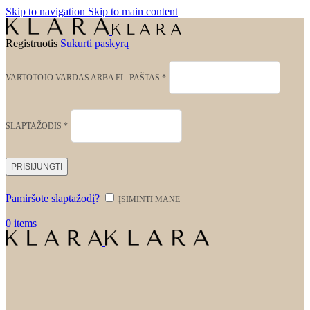
Skip to navigation
Skip to main content
Registruotis
Sukurti paskyrą
PRIVALOMAS
VARTOTOJO VARDAS ARBA EL. PAŠTAS
*
PRIVALOMAS
SLAPTAŽODIS
*
PRISIJUNGTI
Pamiršote slaptažodį?
ĮSIMINTI MANE
0
items