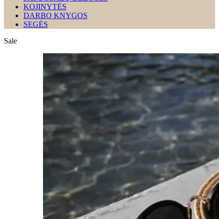
KOJINYTĖS
DARBO KNYGOS
SEGĖS
Sale