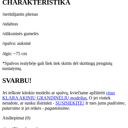
CHARAKTERISTIKA
/nerūdijantis plienas
/sidabras
/silikoninės gumelės
/spalva: auksinė
/ilgis: ~75 cm
*Spalvos realybėje gali šiek tiek skirtis dėl skirtingų įrenginių
nustatymų.
SVARBU!
Jei ieškote kitokio modelio ar spalvų, kviečiame apžiūrėti
visus
KLARA AKINIŲ GRANDINĖLIŲ
modelius.
O jei vistiek
neradote, ar sunku išsirinkti -
SUSISIEKITE!
Ir mes jums
padėsime,
patarsime
ir jei reikės -
pagaminsime.
Atsiliepimai (0)