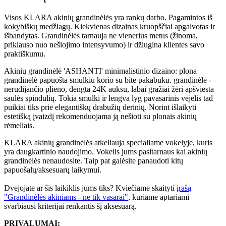
Visos KLARA akinių grandinėlės yra rankų darbo. Pagamintos iš
kokybiškų medžiagų. Kiekvienas dizainas kruopščiai apgalvotas ir
išbandytas. Grandinėlės tarnauja ne vienerius metus (žinoma,
priklauso nuo nešiojimo intensyvumo) ir džiugina klientes savo
praktiškumu.
Akinių grandinėlė 'ASHANTI' minimalistinio dizaino: plona
grandinėlė papuošta smulkiu korio su bite pakabuku.
grandinėlė -
nerūdijančio plieno, dengta 24K auksu, labai gražiai žėri apšviesta
saulės spindulių. Tokia smulki ir lengva lyg pavasarinis vėjelis tad
puikiai tiks prie elegantiškų drabužių derinių. Norint išlaikyti
estetišką įvaizdį rekomenduojama ją nešioti su plonais akinių
rėmeliais.
KLARA akinių grandinėlės atkeliauja specialiame vokelyje, kuris
yra daugkartinio naudojimo. Vokelis jums pasitarnaus kai akinių
grandinėlės nenaudosite. Taip pat galėsite panaudoti kitų
papuošalų/aksesuarų laikymui.
Dvejojate ar šis laikiklis jums tiks? Kviečiame skaityti
įrašą
"Grandinėlės akiniams - ne tik vasarai"
, kuriame aptariami
svarbiausi kriterijai renkantis šį aksesuarą.
PRIVALUMAI: