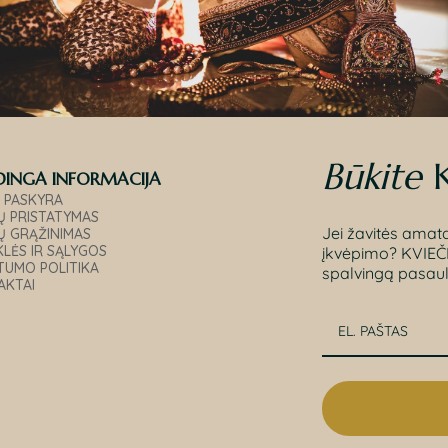
Būkite
INGA INFORMACIJA
 PASKYRA
Ų PRISTATYMAS
Jei žavitės amatai
Ų GRĄŽINIMAS
KLĖS IR SĄLYGOS
įkvėpimo? KVIEČIA
TUMO POLITIKA
spalvingą pasaul
AKTAI