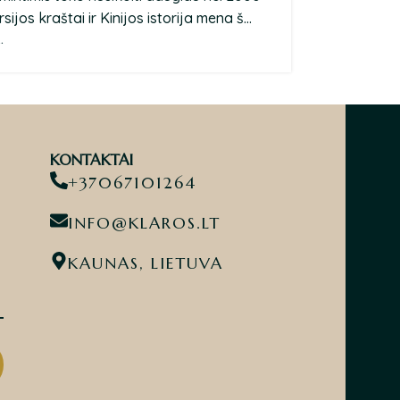
ijos kraštai ir Kinijos istorija mena š...
.
KONTAKTAI
+37067101264
INFO@KLAROS.LT
KAUNAS, LIETUVA