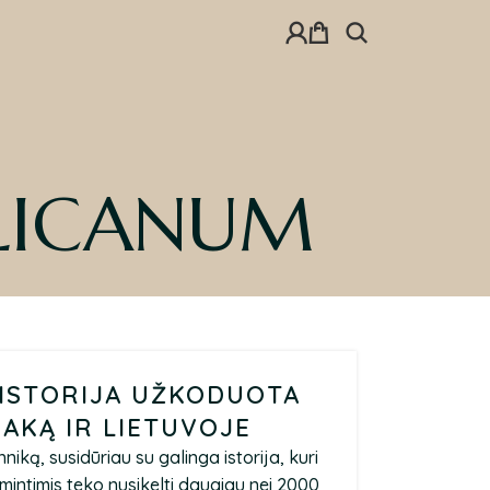
GLICANUM
 ISTORIJA UŽKODUOTA
SAKĄ IR LIETUVOJE
iką, susidūriau su galinga istorija, kuri
s mintimis teko nusikelti daugiau nei 2000