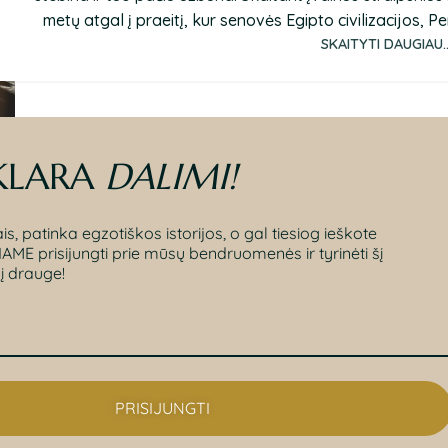
metų atgal į praeitį, kur senovės Egipto civilizacijos, Pers
SKAITYTI DAUGIAU..
KLARA
DALIMI
!
s, patinka egzotiškos istorijos, o gal tiesiog ieškote
ME prisijungti prie mūsų bendruomenės ir tyrinėti šį
į drauge!
PRISIJUNGTI