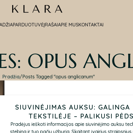
ADŽIA
PARDUOTUVĖ
ĮRAŠAI
APIE MUS
KONTAKTAI
ES: OPUS AN
Pradžia
Posts Tagged "opus anglicanum"
SIUVINĖJIMAS AUKSU: GALINGA
TEKSTILĖJE – PALIKUSI PĖD
Pradėjus ieškoti informacijos apie siuvinėjimo auksu techn
stebina ir tuo pačiu užburia. Skaitant įvairius straipsniu