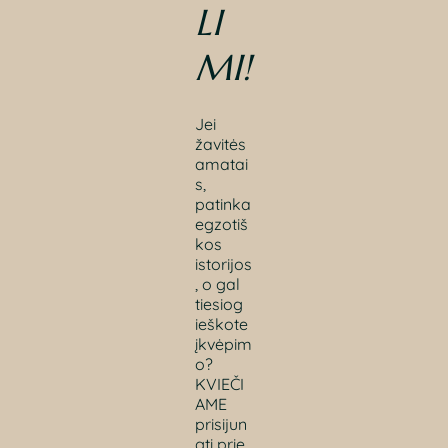
LI
MI
!
Jei
žavitės
amatai
s,
patinka
egzotiš
kos
istorijos
, o gal
tiesiog
ieškote
įkvėpim
o?
KVIEČI
AME
prisijun
gti prie