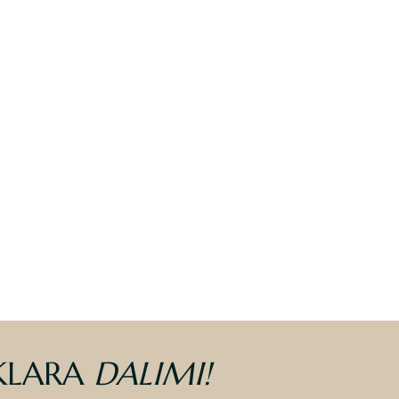
KLARA
DALIMI
!