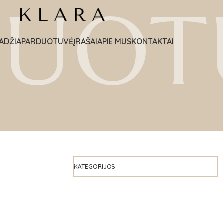
DUOT
ADŽIA
PARDUOTUVĖ
ĮRAŠAI
APIE MUS
KONTAKTAI
KATEGORIJOS