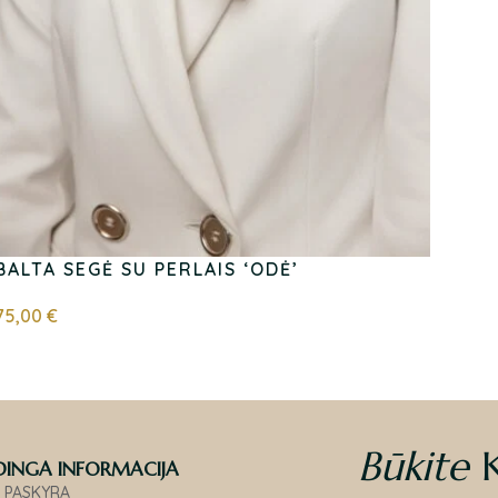
BALTA SEGĖ SU PERLAIS ‘ODĖ’
75,00
€
Būkite
INGA INFORMACIJA
 PASKYRA