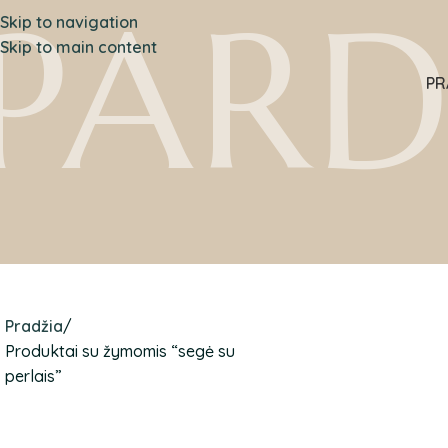
PAR
Skip to navigation
Skip to main content
PR
Pradžia
Produktai su žymomis “segė su
perlais”