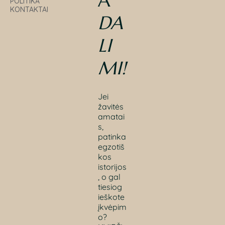
A
POLITIKA
KONTAKTAI
DA
LI
MI
!
Jei
žavitės
amatai
s,
patinka
egzotiš
kos
istorijos
, o gal
tiesiog
ieškote
įkvėpim
o?