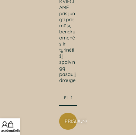
KVIEČI
AME
prisijun
gti prie
mūsų
bendru
omenė
s ir
tyrinėti
šį
spalvin
gą
pasaulį
drauge!
PRISIJUNGTI
 account
Krepšelis