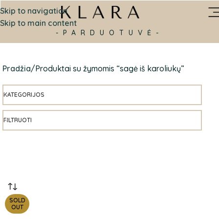
Skip to navigation
Skip to main content
-PARDUOTUVĖ-
Pradžia
Produktai su žymomis “sagė iš karoliukų”
KATEGORIJOS
FILTRUOTI
SOLD
OUT