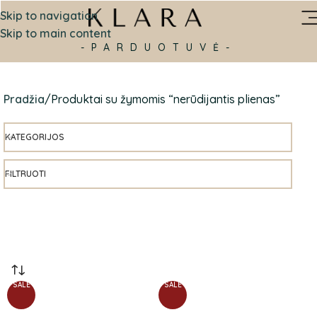
Skip to navigation
Skip to main content
-PARDUOTUVĖ-
Pradžia
Produktai su žymomis “nerūdijantis plienas”
KATEGORIJOS
FILTRUOTI
SALE
SALE