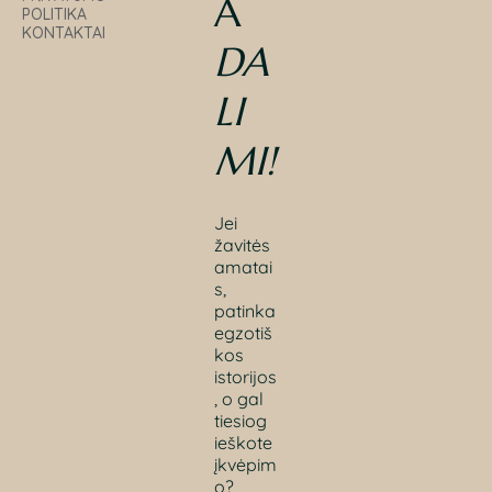
A
POLITIKA
KONTAKTAI
DA
LI
MI
!
Jei
žavitės
amatai
s,
patinka
egzotiš
kos
istorijos
, o gal
tiesiog
ieškote
įkvėpim
o?