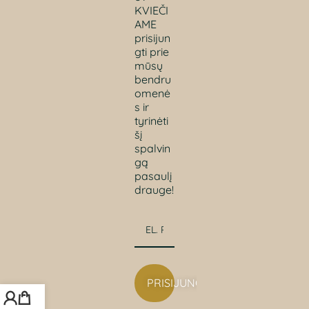
KVIEČI
AME
prisijun
gti prie
mūsų
bendru
omenė
s ir
tyrinėti
šį
spalvin
gą
pasaulį
drauge!
PRISIJUNGTI