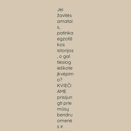
Jei
žavitės
amatai
s,
patinka
egzotiš
kos
istorijos
, o gal
tiesiog
ieškote
įkvėpim
o?
KVIEČI
AME
prisijun
gti prie
mūsų
bendru
omenė
s ir