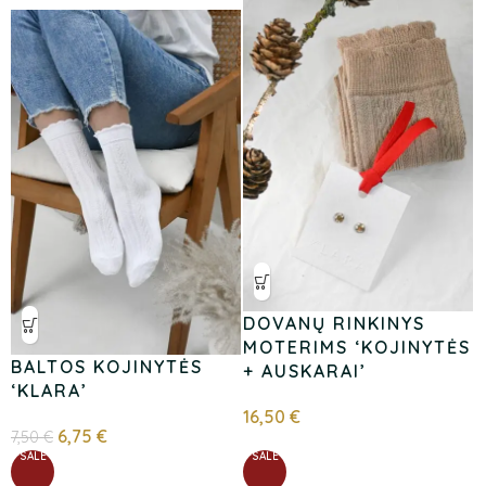
DOVANŲ RINKINYS
MOTERIMS ‘KOJINYTĖS
BALTOS KOJINYTĖS
+ AUSKARAI’
‘KLARA’
16,50
€
6,75
€
7,50
€
SALE
SALE