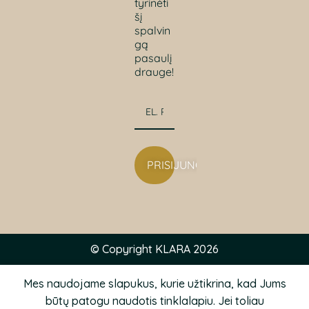
tyrinėti
šį
spalvin
gą
pasaulį
drauge!
PRISIJUNGTI
© Copyright KLARA 2026
Mes naudojame slapukus, kurie užtikrina, kad Jums
būtų patogu naudotis tinklalapiu. Jei toliau